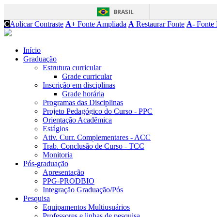
BRASIL
C
Aplicar Contraste
A+
Fonte Ampliada
A
Restaurar Fonte
A-
Fonte 
Início
Graduação
Estrutura curricular
Grade curricular
Inscrição em disciplinas
Grade horária
Programas das Disciplinas
Projeto Pedagógico do Curso - PPC
Orientação Acadêmica
Estágios
Ativ. Curr. Complementares - ACC
Trab. Conclusão de Curso - TCC
Monitoria
Pós-graduação
Apresentação
PPG-PRODBIO
Integração Graduação/Pós
Pesquisa
Equipamentos Multiusuários
Professores e linhas de pesquisa