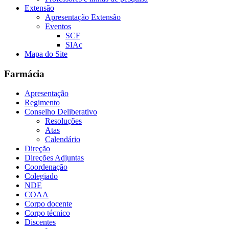
Extensão
Apresentação Extensão
Eventos
SCF
SIAc
Mapa do Site
Farmácia
Apresentação
Regimento
Conselho Deliberativo
Resoluções
Atas
Calendário
Direção
Direções Adjuntas
Coordenação
Colegiado
NDE
COAA
Corpo docente
Corpo técnico
Discentes