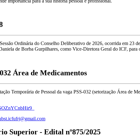
de importância para a sua história pessoal e profissional.
8
ª Sessão Ordinária do Conselho Deliberativo de 2026, ocorrida em 23 d
aniela de Borba Gurpilhares, como Vice-Diretora Geral do ICF, para 
S-032 Área de Medicamentos
ação Temporária de Pessoal da vaga PSS-032 (setorização Área de Medi
_NzSOZnYCnbHir9_
ubst.icfufrj@gmail.com
io Superior - Edital nº875/2025