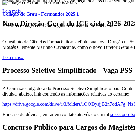
A sua trajetória aqui, na UFRJ, está começando! Essa fase será de gran
Leia mais...
Colação de Grau - Formandos 2025.1
Nova Direção-Geral do ICF ciclo 2026-202
A sétima Colação de Grau regular do Instituto de Ciências...
O Instituto de Ciências Farmacêuticas definiu sua nova Direção na 5
Moisés Clemente Marinho Cavalcante, como o novo Diretor-Geral e D
Leia mais...
Processo Seletivo Simplificado - Vaga PS
A Comissão Julgadora do Processo Seletivo Simplificado para Contrat
divulga, abaixo, link contendo as informações relativas ao certame:
https://drive.google.com/drive/u/3/folders/1OQDysjjB2n7odA7g
Em caso de dúvidas, entrar em contato através do e-mail
selecaoprofs
Concurso Público para Cargos do Magistér