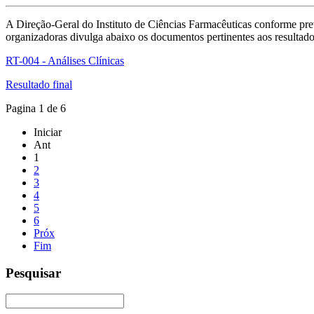
A Direção-Geral do Instituto de Ciências Farmacêuticas conforme pre
organizadoras divulga abaixo os documentos pertinentes aos resultado
RT-004 - Análises Clínicas
Resultado final
Pagina 1 de 6
Iniciar
Ant
1
2
3
4
5
6
Próx
Fim
Pesquisar