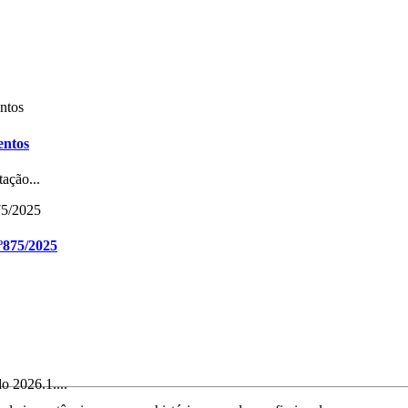
entos
ação...
º875/2025
o 2026.1....