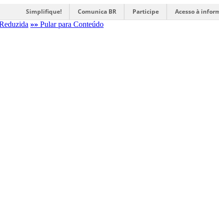
Simplifique!
Comunica BR
Participe
Acesso à infor
Reduzida
»»
Pular para Conteúdo