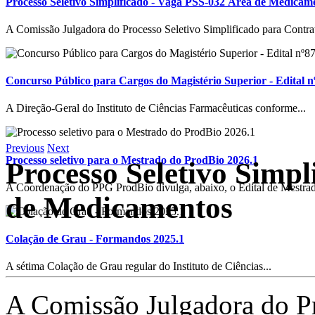
Processo Seletivo Simplificado - Vaga PSS-032 Área de Medicam
A Comissão Julgadora do Processo Seletivo Simplificado para Contrat
Concurso Público para Cargos do Magistério Superior - Edital n
A Direção-Geral do Instituto de Ciências Farmacêuticas conforme...
Previous
Next
Processo seletivo para o Mestrado do ProdBio 2026.1
Processo Seletivo Simpl
A Coordenação do PPG ProdBio divulga, abaixo, o Edital de Mestrad
de Medicamentos
Colação de Grau - Formandos 2025.1
A sétima Colação de Grau regular do Instituto de Ciências...
A Comissão Julgadora do Pr