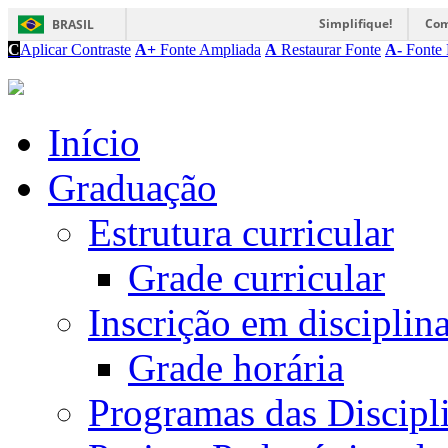
Simplifique!
Com
BRASIL
C
Aplicar Contraste
A+
Fonte Ampliada
A
Restaurar Fonte
A-
Fonte 
Início
Graduação
Estrutura curricular
Grade curricular
Inscrição em disciplin
Grade horária
Programas das Discipl