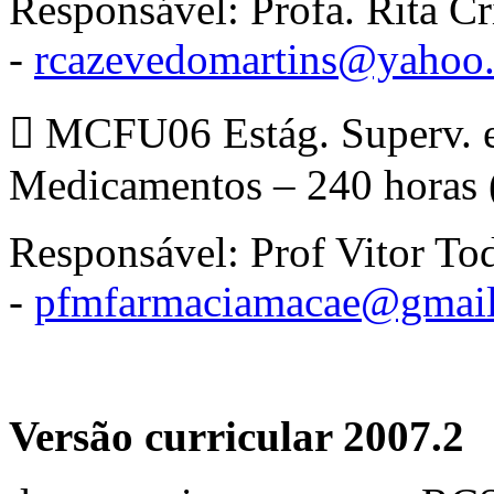
Responsável: Profa. Rita C
-
rcazevedomartins@yahoo
 MCFU06 Estág. Superv. e
Medicamentos – 240 horas 
Responsável: Prof Vitor To
-
pfmfarmaciamacae@gmai
Versão curricular 2007.2