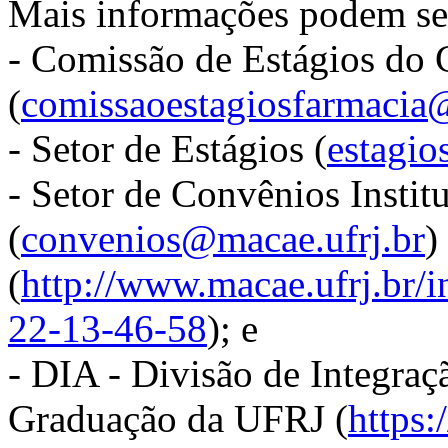
Mais informações podem ser
- Comissão de Estágios do 
(
comissaoestagiosfarmaci
- Setor de Estágios (
estagio
- Setor de Convênios Instit
(
convenios@macae.ufrj.br
)
(
http://www.macae.ufrj.br/
22-13-46-58
); e
- DIA - Divisão de Integra
Graduação da UFRJ (
https: