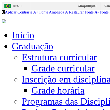
Simplifique!
Com
BRASIL
C
Aplicar Contraste
A+
Fonte Ampliada
A
Restaurar Fonte
A-
Fonte 
Início
Graduação
Estrutura curricular
Grade curricular
Inscrição em disciplin
Grade horária
Programas das Discipl