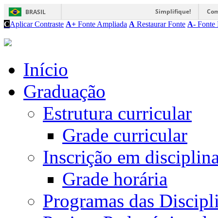
Simplifique!
Com
BRASIL
C
Aplicar Contraste
A+
Fonte Ampliada
A
Restaurar Fonte
A-
Fonte 
Início
Graduação
Estrutura curricular
Grade curricular
Inscrição em disciplin
Grade horária
Programas das Discipl