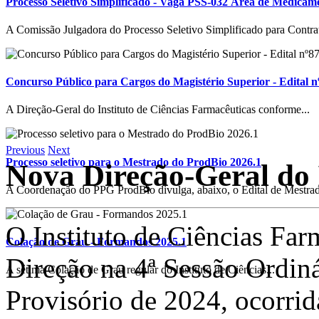
Processo Seletivo Simplificado - Vaga PSS-032 Área de Medicam
A Comissão Julgadora do Processo Seletivo Simplificado para Contrat
Concurso Público para Cargos do Magistério Superior - Edital n
A Direção-Geral do Instituto de Ciências Farmacêuticas conforme...
Previous
Next
Processo seletivo para o Mestrado do ProdBio 2026.1
Nova Direção-Geral do
A Coordenação do PPG ProdBio divulga, abaixo, o Edital de Mestrad
O Instituto de Ciências Far
Colação de Grau - Formandos 2025.1
Direção na 4ª Sessão Ordin
A sétima Colação de Grau regular do Instituto de Ciências...
Provisório de 2024, ocorri