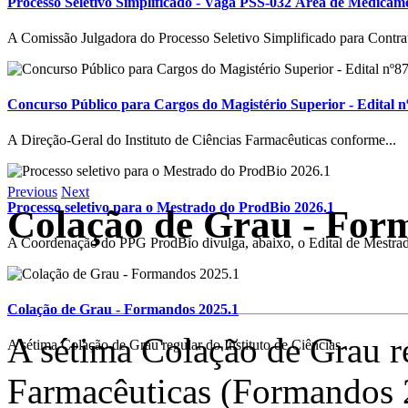
Processo Seletivo Simplificado - Vaga PSS-032 Área de Medicam
A Comissão Julgadora do Processo Seletivo Simplificado para Contrat
Concurso Público para Cargos do Magistério Superior - Edital n
A Direção-Geral do Instituto de Ciências Farmacêuticas conforme...
Previous
Next
Processo seletivo para o Mestrado do ProdBio 2026.1
Colação de Grau - For
A Coordenação do PPG ProdBio divulga, abaixo, o Edital de Mestrad
Colação de Grau - Formandos 2025.1
A sétima Colação de Grau re
A sétima Colação de Grau regular do Instituto de Ciências...
Farmacêuticas (Formandos 