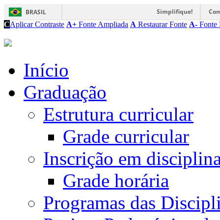
Simplifique!
Com
BRASIL
C
Aplicar Contraste
A+
Fonte Ampliada
A
Restaurar Fonte
A-
Fonte 
Início
Graduação
Estrutura curricular
Grade curricular
Inscrição em disciplin
Grade horária
Programas das Discipl